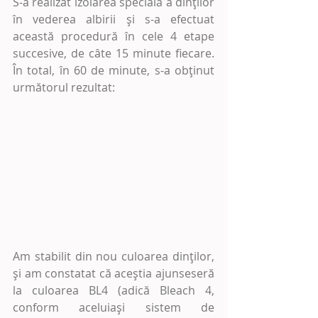
S-a realizat izolarea specială a dinților 
în vederea albirii și s-a efectuat 
această procedură în cele 4 etape 
succesive, de câte 15 minute fiecare. 
În total, în 60 de minute, s-a obținut 
următorul rezultat:
Am stabilit din nou culoarea dinților, 
și am constatat că aceștia ajunseseră 
la culoarea BL4 (adică Bleach 4, 
conform aceluiași sistem de 