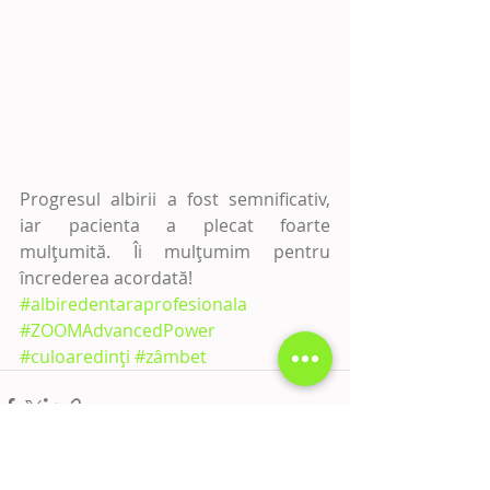
Progresul albirii a fost semnificativ, 
iar pacienta a plecat foarte 
mulțumită. Îi mulțumim pentru 
încrederea acordată!
#albiredentaraprofesionala
#ZOOMAdvancedPower
#culoaredinți
#zâmbet