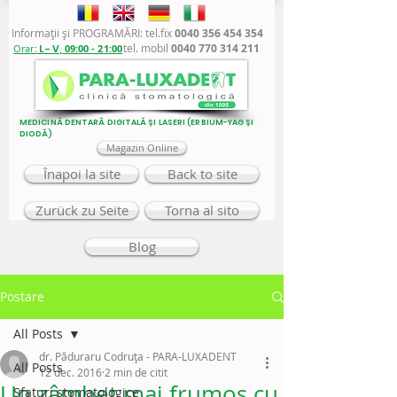
Informaţii şi PROGRAMĂRI: tel.fix
0040 356 454 354
tel. mobil
0040 770 314 211
Orar:
L - V,
09:00 - 21:00
MEDICINĂ DENTARĂ DIGITALĂ ȘI LASERI (ERBIUM-YAG ȘI
DIODĂ)
Magazin Online
Înapoi la site
Back to site
Zurück zu Seite
Torna al sito
Blog
Postare
All Posts
dr. Păduraru Codruța - PARA-LUXADENT
All Posts
12 dec. 2016
2 min de citit
Un zâmbet mai frumos cu
Sfaturi stomatologice