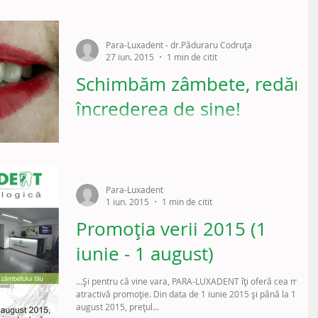
Para-Luxadent - dr.Păduraru Codruța
27 iun. 2015
1 min de citit
Schimbăm zâmbete, redăm
încrederea de sine!
...Poți veni așa...dar vei pleca de la PARA-LUXADENT...CEL
PUȚIN AȘA !!!... Vă prezentăm un alt caz tratat la PARA-
LUXADENT. Pacientul...
Para-Luxadent
1 iun. 2015
1 min de citit
Promoția verii 2015 (1
iunie - 1 august)
...Și pentru că vine vara, PARA-LUXADENT îți oferă cea mai
atractivă promoție. Din data de 1 iunie 2015 și până la 1
august 2015, prețul...