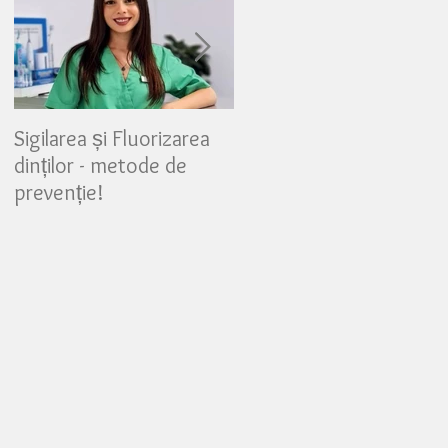
Sigilarea și Fluorizarea
Partea 3 - Mijloace
dinților - metode de
suplimentare de
prevenție!
igienizare, pentru o
igienă dentară maximă