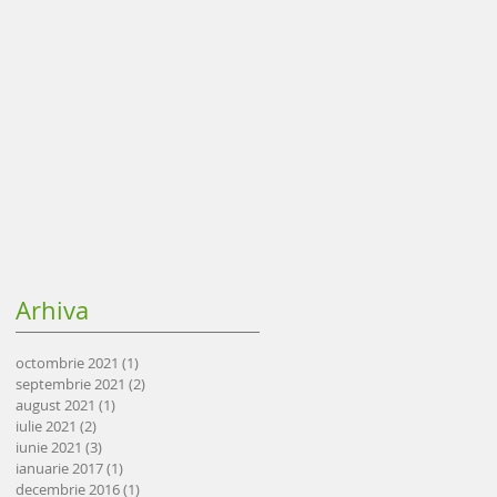
Arhiva
octombrie 2021
(1)
1 postare
septembrie 2021
(2)
2 postări
august 2021
(1)
1 postare
iulie 2021
(2)
2 postări
iunie 2021
(3)
3 postări
ianuarie 2017
(1)
1 postare
decembrie 2016
(1)
1 postare