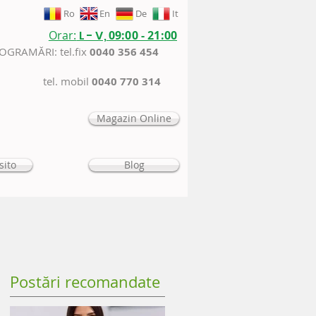
Ro
En
De
It
Orar:
L - V,
09:00 - 21:00
ROGRAMĂRI: tel.fix
0040 356 454
tel. mobil
0040 770 314
Magazin Online
sito
Blog
Postări recomandate