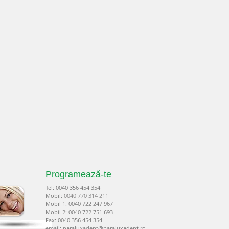
Programează-te
Tel: 00
40 35
6 454 354
Mobil:
0040 770 314 211
Mobil 1: 0040 722 247 967
Mobil 2: 0040 722 751 693
Fax: 0040 356 454 354
email:
paraluxadent@paraluxadent.ro