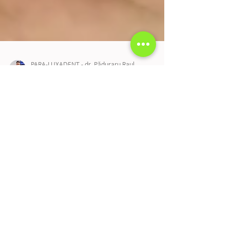
PARA-LUXADENT - dr. Păduraru Raul
2 aug. 2021
3 min de citit
Mijloace suplimentare de
igienizare, pentru o igienă
dentară maximă - Partea
1
Pentru o bună igienă dentară, este recomandat să
folosim și unele mijloace suplimentare, cum ar fi: ața
dentară, apa de gură, dușul bucal...