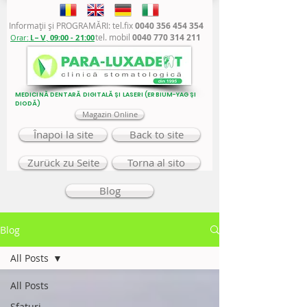
Informaţii şi PROGRAMĂRI: tel.fix
0040 356 454 354
tel. mobil
0040 770 314 211
Orar:
L - V,
09:00 - 21:00
MEDICINĂ DENTARĂ DIGITALĂ ȘI LASERI (ERBIUM-YAG ȘI
DIODĂ)
Magazin Online
Înapoi la site
Back to site
Zurück zu Seite
Torna al sito
Blog
Blog
All Posts
All Posts
Sfaturi