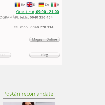
Ro
En
De
It
Orar:
L - V,
09:00 - 21:00
ROGRAMĂRI: tel.fix
0040 356 454
tel. mobil
0040 770 314
Magazin Online
sito
Blog
Postări recomandate