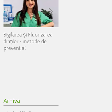
Sigilarea și Fluorizarea
Partea 3 - Mijloace
dinților - metode de
suplimentare de
prevenție!
igienizare, pentru o
igienă dentară maximă
Arhiva