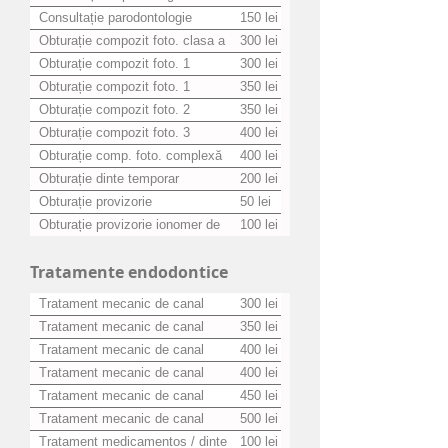
Consultație parodontologie
150 lei
(include măsurătorile)
Obturație compozit foto. clasa a
300 lei
V-a
Obturație compozit foto. 1
300 lei
suprafață
Obturație compozit foto. 1
350 lei
suprafață profundă
Obturație compozit foto. 2
350 lei
suprafețe
Obturație compozit foto. 3
400 lei
suprafețe
Obturație comp. foto. complexă
400 lei
fără pivot (distrucții mari)
Obturație dinte temporar
200 lei
Obturație provizorie
50 lei
Obturație provizorie ionomer de
100 lei
sticlă
Tratamente endodontice
Tratament mecanic de canal
300 lei
manual 1 canal
Tratament mecanic de canal
350 lei
manual 2 canale
Tratament mecanic de canal
400 lei
manual 3 canale
Tratament mecanic de canal
400 lei
rotativ 1 canal
Tratament mecanic de canal
450 lei
rotativ 2 canale
Tratament mecanic de canal
500 lei
rotativ 3 canale
Tratament medicamentos / dinte
100 lei