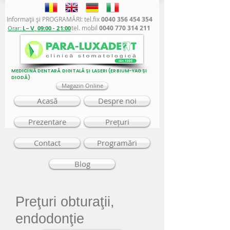
Informaţii şi PROGRAMĂRI: tel.fix
0040 356 454 354
tel. mobil
0040 770 314 211
Orar:
L - V,
09:00 - 21:00
MEDICINĂ DENTARĂ DIGITALĂ ȘI LASERI (ERBIUM-YAG ȘI
DIODĂ)
Magazin Online
Acasă
Despre noi
Prezentare
Prețuri
Contact
Programări
Blog
Preţuri obturaţii,
endodonţie