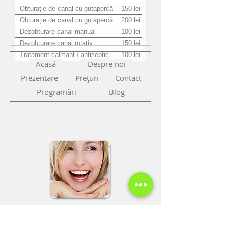
Obturație de canal cu gutapercă
150 lei
simplă
Obturație de canal cu gutapercă
200 lei
complexă
Dezobturare canal manual
100 lei
(retratament endodontic) / canal
Dezobturare canal rotativ
150 lei
(retratament endodontic) / canal
Tratament calmant / antiseptic
100 lei
Acasă
Despre noi
Prezentare
Preţuri
Contact
Programări
Blog