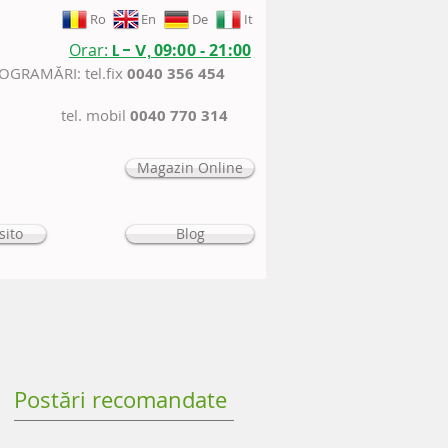
Ro
En
De
It
Orar:
L - V,
09:00 - 21:00
ROGRAMĂRI: tel.fix
0040 356 454
tel. mobil
0040 770 314
Magazin Online
sito
Blog
Postări recomandate