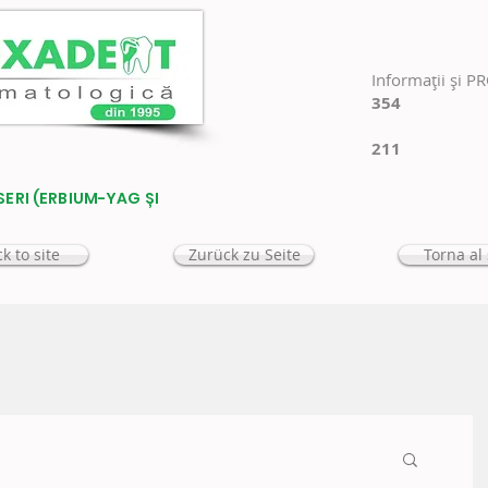
Informaţii şi P
354
211
SERI (ERBIUM-YAG ȘI
k to site
Zurück zu Seite
Torna al 