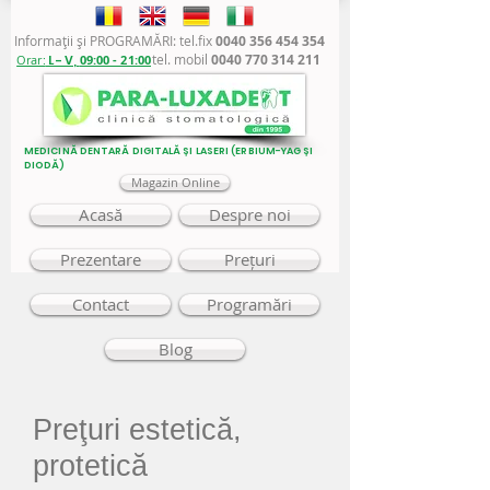
Informaţii şi PROGRAMĂRI: tel.fix
0040 356 454 354
tel. mobil
0040 770 314 211
Orar:
L - V,
09:00 - 21:00
MEDICINĂ DENTARĂ DIGITALĂ ȘI LASERI (ERBIUM-YAG ȘI
DIODĂ)
Magazin Online
Acasă
Despre noi
Prezentare
Prețuri
Contact
Programări
Blog
Preţuri estetică,
protetică