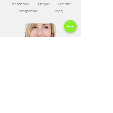
Prezentare
Preţuri
Contact
Programări
Blog
Tel: 00
40 35
6 454 354
Mobil:
0040 770 314 211
Mobil 1:
0040 722 247 967
Mobil 2: 0040 722 751 693
Fax: 0040 356 454 354
email:
paraluxadent@paraluxadent.ro
SC PARA-LUXADENT SRL
CUI: 7604195
Nr. Registrul Comerțului J35/960/1995