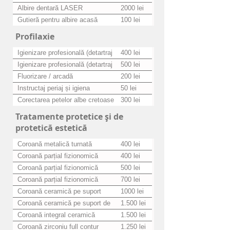
Zoom! Advanced Power
Albire dentară LASER
2000 lei
Gutieră pentru albire acasă
100 lei
Profilaxie
Igienizare profesională (detartraj
400 lei
+ periaj)
Igienizare profesională (detartraj
500 lei
+ periaj + airflow)
Fluorizare / arcadă
200 lei
Instructaj periaj și igiena
50 lei
cavității bucale / ședință
Corectarea petelor albe cretoase
300 lei
cu ICON / dinte
Tratamente protetice şi de
protetică estetică
Coroană metalică turnată
400 lei
Coroană parțial fizionomică
400 lei
acrilat
Coroană parțial fizionomică
500 lei
compozit
Coroană parțial fizionomică
700 lei
ceramică
Coroană ceramică pe suport
1000 lei
metalic
Coroană ceramică pe suport de
1.500 lei
zirconiu
Coroană integral ceramică
1.500 lei
Coroană zirconiu full contur
1.250 lei