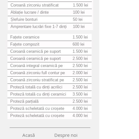
Coroană zirconiu stratificat
1.500 lei
Ablație lucrare / dinte
100 lei
Șlefuire bonturi
50 lei
Amprentare lucrări fixe 1-7 dinți
100 lei
Fațete ceramice
1.500 lei
Fațete compozit
600 lei
Coroană ceramică pe suport
1.500 lei
metalic pe implant
Coroană ceramică pe suport
2.500 lei
zirconiu pe implant
Coroană integral ceramică pe
2.500 lei
implant
Coroană zirconiu full contur pe
2.000 lei
implant
Coroană zirconiu stratificat pe
2.500 lei
implant
Proteză totală cu dinți acrilici
2.500 lei
Proteză totală cu dinți ceramici
3.500 lei
Proteză parțială
2.500 lei
Proteză scheletată cu croșete
4.000 lei
metalice
Proteză scheletată cu croșete
4.000 lei
flexibile
Acasă
Despre noi