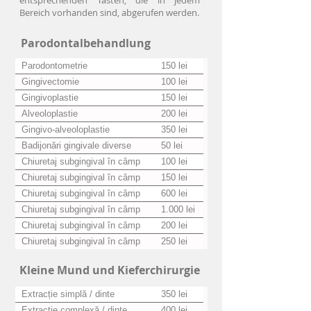
entsprechenden Tasten, die in jedem
Bereich vorhanden sind, abgerufen werden.
Parodontalbehandlung
Parodontometrie
150 lei
Gingivectomie
100 lei
Gingivoplastie
150 lei
Alveoloplastie
200 lei
Gingivo-alveoloplastie
350 lei
Badijonări gingivale diverse
50 lei
soluții / aplicare
Chiuretaj subgingival în câmp
100 lei
închis / dinte monoradicular
Chiuretaj subgingival în câmp
150 lei
închis / dinte pluriradicular
Chiuretaj subgingival în câmp
600 lei
închis / hemiarcadă (7 dinți)
Chiuretaj subgingival în câmp
1.000 lei
închis / arcadă (10-14 dinți)
Chiuretaj subgingival în câmp
200 lei
deschis / dinte monoradicular
Chiuretaj subgingival în câmp
250 lei
deschis / dinte pluriradicular
Kleine Mund und Kieferchirurgie
Extracție simplă / dinte
350 lei
Extracție complexă / dinte
400 lei