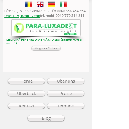
Informaţii şi PROGRAMĂRI: tel.fix
0040 356 454 354
tel. mobil
0040 770 314 211
Orar:
L - V,
09:00 - 21:00
MEDICINĂ DENTARĂ DIGITALĂ ȘI LASERI (ERBIUM-YAG ȘI
DIODĂ)
Magazin Online
Home
Über uns
Überblick
Preise
Kontakt
Termine
Blog