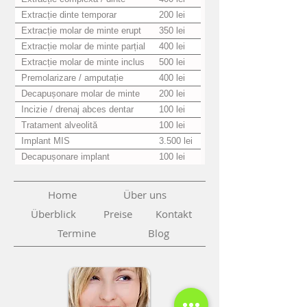
Extracție dinte temporar
200 lei
Extracție molar de minte erupt
350 lei
Extracție molar de minte parțial
400 lei
erupt
Extracție molar de minte inclus
500 lei
Premolarizare / amputație
400 lei
radiculară
Decapușonare molar de minte
200 lei
Incizie / drenaj abces dentar
100 lei
Tratament alveolită
100 lei
Implant MIS
3.500 lei
Decapușonare implant
100 lei
Home
Über uns
Überblick
Preise
Kontakt
Termine
Blog