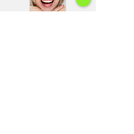
Tel: 00
40 35
6 454 354
Mobil:
0040 770 314 211
Mobil 1:
0040 722 247 967
Mobil 2: 0040 722 751 693
Fax: 0040 356 454 354
email:
paraluxadent@paraluxadent.ro
SC PARA-LUXADENT SRL
CUI: 7604195
Nr. Registrul Comerțului J35/960/1995
Bulevardul Cetății, nr. 77, etaj 1, deasupra
BRD,
Timişoara, cod poştal 300626, Romania
Termeni și condiții