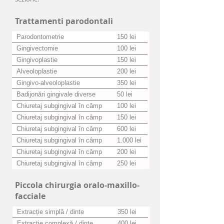
Trattamenti parodontali
Parodontometrie
150 lei
Gingivectomie
100 lei
Gingivoplastie
150 lei
Alveoloplastie
200 lei
Gingivo-alveoloplastie
350 lei
Badijonări gingivale diverse
50 lei
soluții / aplicare
Chiuretaj subgingival în câmp
100 lei
închis / dinte monoradicular
Chiuretaj subgingival în câmp
150 lei
închis / dinte pluriradicular
Chiuretaj subgingival în câmp
600 lei
închis / hemiarcadă (7 dinți)
Chiuretaj subgingival în câmp
1.000 lei
închis / arcadă (10-14 dinți)
Chiuretaj subgingival în câmp
200 lei
deschis / dinte monoradicular
Chiuretaj subgingival în câmp
250 lei
deschis / dinte pluriradicular
Piccola chirurgia oralo-maxillo-
facciale
Extracție simplă / dinte
350 lei
Extracție complexă / dinte
400 lei