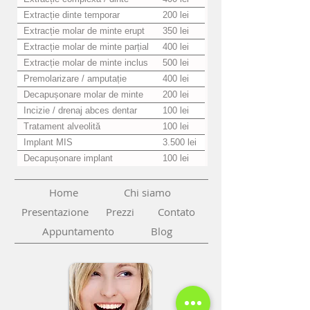
Extracție dinte temporar
200 lei
Extracție molar de minte erupt
350 lei
Extracție molar de minte parțial
400 lei
erupt
Extracție molar de minte inclus
500 lei
Premolarizare / amputație
400 lei
radiculară
Decapușonare molar de minte
200 lei
Incizie / drenaj abces dentar
100 lei
Tratament alveolită
100 lei
Implant MIS
3.500 lei
Decapușonare implant
100 lei
Home
Chi siamo
Presentazione
Prezzi
Contato
Appuntamento
Blog