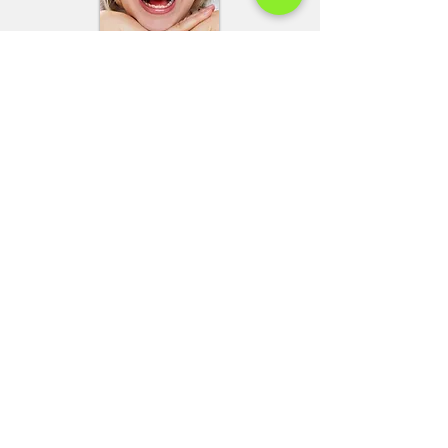
Tel: 00
40 35
6 454 354
Mobil:
0040 770 314 211
Mobil 1:
0040 722 247 967
Mobil 2: 0040 722 751 693
Fax: 0040 356 454 354
email:
paraluxadent@paraluxadent.ro
SC PARA-LUXADENT SRL
CUI: 7604195
Nr. Registrul Comerțului J35/960/1995
Bulevardul Cetății, nr. 77, etaj 1, deasupra
BRD,
Timişoara, cod poştal 300626, Romania
Termeni și condiții