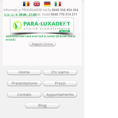
Informaţii şi PROGRAMĂRI: tel.fix
0040 356 454 354
tel. mobil
0040 770 314 211
Orar:
L - V,
09:00 - 21:00
MEDICINĂ DENTARĂ DIGITALĂ ȘI LASERI (ERBIUM-YAG ȘI
DIODĂ)
Magazin Online
Home
Chi siamo
Presentazione
Prezzi
Contato
Appuntamento
Blog