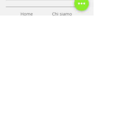
Home
Chi siamo
Presentazione
Prezzi
Contato
Appuntamento
Blog
Tel: 00
40 35
6 454 354
Mobil:
0040 770 314 211
Mobil 1:
0040 722 247 967
Mobil 2: 0040 722 751 693
Fax: 0040 356 454 354
email:
paraluxadent@paraluxadent.ro