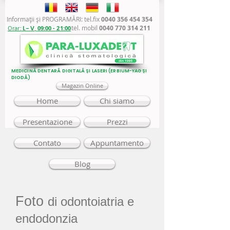
Informaţii şi PROGRAMĂRI: tel.fix
0040 356 454 354
tel. mobil
0040 770 314 211
Orar:
L - V,
09:00 - 21:00
MEDICINĂ DENTARĂ DIGITALĂ ȘI LASERI (ERBIUM-YAG ȘI
DIODĂ)
Magazin Online
Home
Chi siamo
Presentazione
Prezzi
Contato
Appuntamento
Blog
Foto
di odontoiatria e
endodonzia