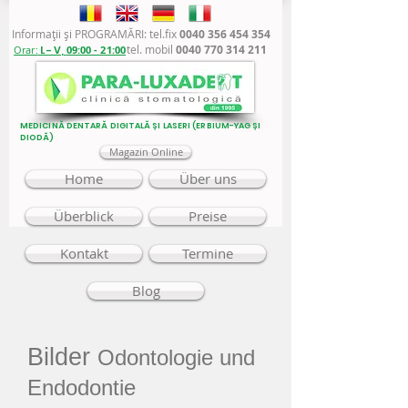
Informaţii şi PROGRAMĂRI: tel.fix
0040 356 454 354
tel. mobil
0040 770 314 211
Orar:
L - V,
09:00 - 21:00
MEDICINĂ DENTARĂ DIGITALĂ ȘI LASERI (ERBIUM-YAG ȘI
DIODĂ)
Magazin Online
Home
Über uns
Überblick
Preise
Kontakt
Termine
Blog
Bilder
Odontologie und
Endodontie