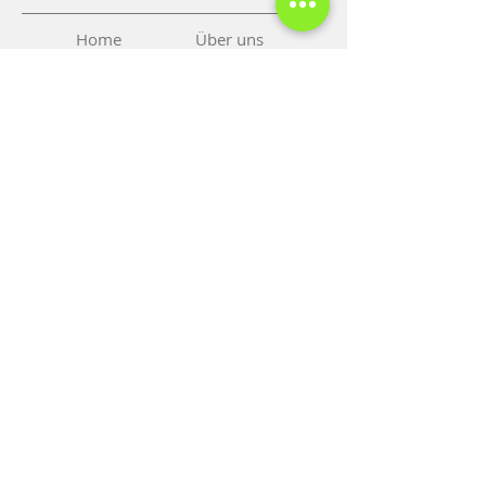
Home
Über uns
Überblick
Preise
Kontakt
Termine
Blog
Tel: 00
40 35
6 454 354
Mobil:
0040 770 314 211
Mobil 1:
0040 722 247 967
Mobil 2: 0040 722 751 693
Fax: 0040 356 454 354
email:
paraluxadent@paraluxadent.ro
SC PARA-LUXADENT SRL