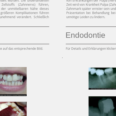
ndelt wurden. Die unbehandelten
von Erkrankungen der Pulpa (Nerv
ellstoffs (Zahnnervs) führen,
Zeit wird von Krankheit Pulpa (Za
 der unmittelbaren Nähe dieses
Zahnmark später ernster sein und
größeren Komplikationen führen
Präsentation bei Behandlung be
unehmend verändert. Schließlich
unnötige Leiden zu lindern.
Endodontie
tte auf das entsprechende Bild.
Für Details und Erklärungen klicken