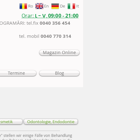
Ro
En
De
It
Orar:
L - V,
09:00 - 21:00
ROGRAMĂRI: tel.fix
0040 356 454
tel. mobil
0040 770 314
Magazin Online
Termine
Blog
osmetik
Odontologie, Endodontie
" stellen wir einige Fälle von Behandlung