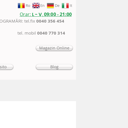
Ro
En
De
It
Orar:
L - V,
09:00 - 21:00
ROGRAMĂRI: tel.fix
0040 356 454
tel. mobil
0040 770 314
Magazin Online
sito
Blog