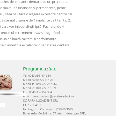
 pachet de implante dentare, cu un preț redus
ție mai bună financiar, și permanentă, pentru
tru, ceea ce îl face o alegere excelentă pentru cei
 Sistemul dispune de 4 implante de titan tip 2,
 care vor înlocui dinții lipsă. Pachetul de 4
ar procesul este minim invaziv, asigurând o
a sa de înaltă calitate și performanța
ste o investiție excelentă în sănătatea dentară.
Programează-te
Tel: 00
40 35
6 454 354
Mobil:
0040 770 314 211
Mobil 1: 0040 722 247 967
Mobil 2: 0040 722 751 693
Fax: 0040 356 454 354
email:
paraluxadent@paraluxadent.ro
SC PARA-LUXADENT SRL
CUI: 7604195
Nr. Registrul Comerțului J35/960/1995
Bulevardul Cetății, nr. 77, etaj 1, deasupra BRD,