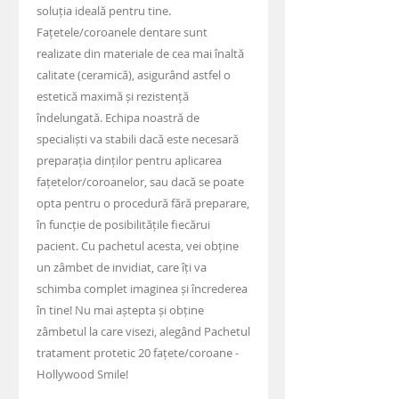
soluția ideală pentru tine.
Fațetele/coroanele dentare sunt
realizate din materiale de cea mai înaltă
calitate (ceramică), asigurând astfel o
estetică maximă și rezistență
îndelungată. Echipa noastră de
specialiști va stabili dacă este necesară
preparația dinților pentru aplicarea
fațetelor/coroanelor, sau dacă se poate
opta pentru o procedură fără preparare,
în funcție de posibilitățile fiecărui
pacient. Cu pachetul acesta, vei obține
un zâmbet de invidiat, care îți va
schimba complet imaginea și încrederea
în tine! Nu mai aștepta și obține
zâmbetul la care visezi, alegând Pachetul
tratament protetic 20 fațete/coroane -
Hollywood Smile!