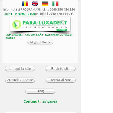
Informaţii şi PROGRAMĂRI: tel.fix
0040 356 454 354
tel. mobil
0040 770 314 211
Orar:
L - V,
09:00 - 21:00
MEDICINĂ DENTARĂ DIGITALĂ ȘI LASERI (ERBIUM-YAG ȘI
DIODĂ)
Magazin Online
Înapoi la site
Back to site
Zurück zu Seite
Torna al sito
Blog
Continuă navigarea