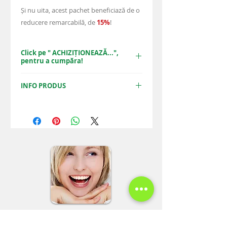
Și nu uita, acest pachet beneficiază de o
reducere remarcabilă, de
15%
!
Click pe " ACHIZIȚIONEAZĂ...",
pentru a cumpăra!
ACHIZIȚIONEAZĂ PACHETUL
INFO PRODUS
Achiziționând acest pachet online, de pe
site-ul nostru, beneficiați de o reducere
de
15%
per tratament, față de prețul de
listă. Aveți avantajul de a obține aceste
tratamente la preț redus, doar online,
prin propriul nostru sistem de vânzări
online.
Spre deosebire de site-urile de reduceri,
unde calitatea tratamentelor, nu este
garantată, la PARA-LUXADENT, veți primi
exact aceeași calitate maximă a
tratamentelor de fiecare dată, garantat!