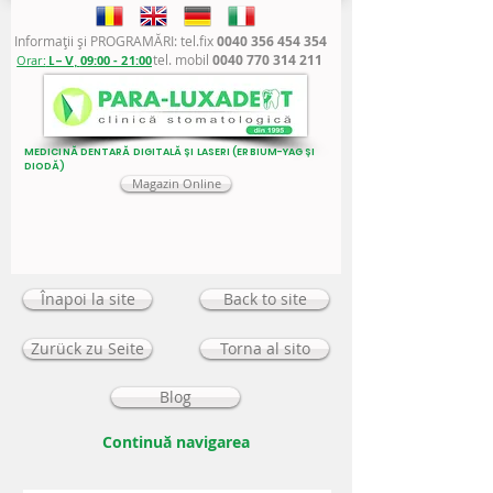
Informaţii şi PROGRAMĂRI: tel.fix
0040 356 454 354
tel. mobil
0040 770 314 211
Orar:
L - V,
09:00 - 21:00
MEDICINĂ DENTARĂ DIGITALĂ ȘI LASERI (ERBIUM-YAG ȘI
DIODĂ)
Magazin Online
Înapoi la site
Back to site
Zurück zu Seite
Torna al sito
Blog
Continuă navigarea