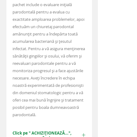
pachet include o evaluare inițială
parodontală pentru a evalua cu
exactitate amploarea problemelor, apoi
efectuăm un chiuretaj parodontal
amănunțit pentru a îndepărta toată
acumularea bacteriană și țesutul
infectat. Pentru a vă asigura menținerea
sănătății gingiilor și osului, vă oferim și
reevaluari parodontale pentru a vă
monitoriza progresul și a face ajustările
necesare. Aveți încredere în echipa
noastră experimentată de profesioniști
din domeniul stomatologic pentru a vă
oferi cea mai bună îngrijire și tratament
posibil pentru boala dumneavoastră
parodontală.
Click pe " ACHIZIȚIONEAZĂ...",