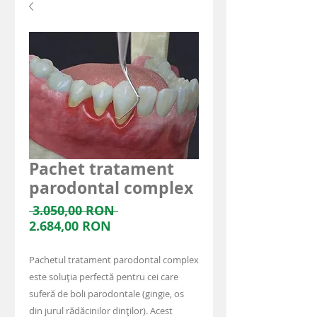
Pachet tratament
parodontal complex
Preț
 3.050,00 RON 
Preț
normal
2.684,00 RON
redus
Pachetul tratament parodontal complex
este soluția perfectă pentru cei care
suferă de boli parodontale (gingie, os
din jurul rădăcinilor dinților). Acest