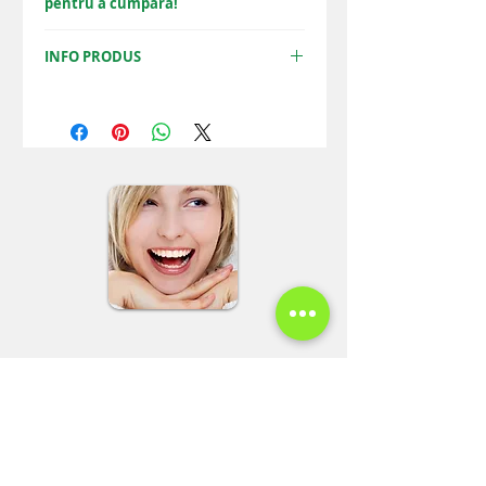
pentru a cumpăra!
ACHIZIȚIONEAZĂ PACHETUL
INFO PRODUS
Acest pachet vă oferă posibilitatea
efectuării unui tratament parodontal
complex la un preț redus cu
12%
, față
de prețul standard din lista de prețuri.
Tel: 00
40 35
6 454 354
Mobil:
0040 770 314 211
Mobil 1:
0040 722 247 967
Mobil 2: 0040 722 751 693
Fax: 0040 356 454 354