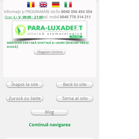
Informaţii şi PROGRAMĂRI: tel.fix
0040 356 454 354
tel. mobil
0040 770 314 211
Orar:
L - V,
09:00 - 21:00
MEDICINĂ DENTARĂ DIGITALĂ ȘI LASERI (ERBIUM-YAG ȘI
DIODĂ)
Magazin Online
Înapoi la site
Back to site
Zurück zu Seite
Torna al sito
Blog
Continuă navigarea