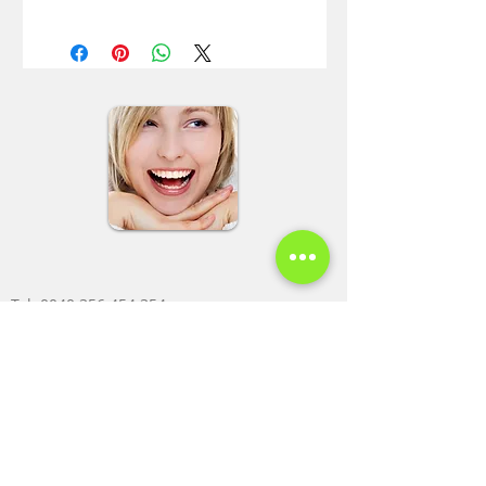
Achiziționând acest pachet online, de pe
site-ul nostru, beneficiați, inclusiv, de o
preconsultație telefonică sau online, pe
mediile de socializare.
Spre deosebire de site-urile de reduceri,
unde calitatea tratamentelor, nu este
garantată, la PARA-LUXADENT, veți primi
exact aceeași calitate maximă a
tratamentelor de fiecare dată, garantat!
Tel: 00
40 35
6 454 354
Mobil:
0040 770 314 211
Mobil 1:
0040 722 247 967
Mobil 2: 0040 722 751 693
Fax: 0040 356 454 354
email:
paraluxadent@paraluxadent.ro
SC PARA-LUXADENT SRL
CUI: 7604195