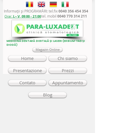
Informaţii şi PROGRAMĂRI: tel.fix
0040 356 454 354
tel. mobil
0040 770 314 211
Orar:
L - V,
09:00 - 21:00
MEDICINĂ DENTARĂ DIGITALĂ ȘI LASERI (ERBIUM-YAG ȘI
DIODĂ)
Magazin Online
Home
Chi siamo
Presentazione
Prezzi
Contato
Appuntamento
Blog