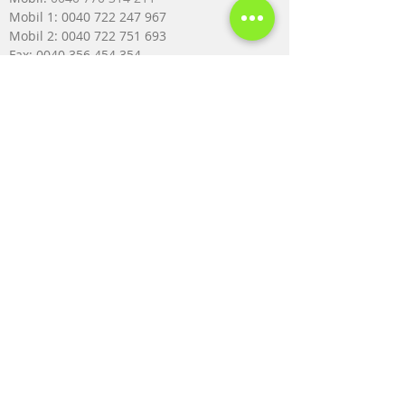
Mobil 1:
0040 722 247 967
Mobil 2: 0040 722 751 693
Fax: 0040 356 454 354
email:
paraluxadent@paraluxadent.ro
SC PARA-LUXADENT SRL
CUI: 7604195
Nr. Registrul Comerțului J35/960/1995
Bulevardul Cetății, nr. 77, etaj 1, deasupra
BRD,
Timişoara, cod poştal 300626, Romania
Termeni și condiții
Politica de confidențialitate
Politica de retur/anulare
Politica de livrare a produselor/serviciilor
Copyright 2014 PARA-LUXADENT