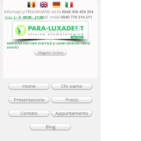
Informaţii şi PROGRAMĂRI: tel.fix
0040 356 454 354
tel. mobil
0040 770 314 211
Orar:
L - V,
09:00 - 21:00
MEDICINĂ DENTARĂ DIGITALĂ ȘI LASERI (ERBIUM-YAG ȘI
DIODĂ)
Magazin Online
Home
Chi siamo
Presentazione
Prezzi
Contato
Appuntamento
Blog