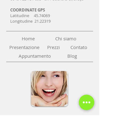
COORDINATE GPS
Latitudine 45.74069
Longitudine 21.22319
Home
Chi siamo
Presentazione
Prezzi
Contato
Appuntamento
Blog
Tel: 00
40 35
6 454 354
Mobil:
0040 770 314 211