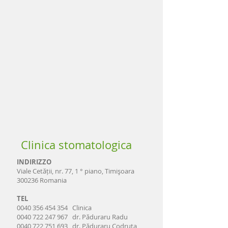
Clinica stomatologica
INDIRIZZO
Viale Cetății, nr. 77, 1 ° piano, Timişoara
300236 Romania
TEL
0040 356 454 354 Clinica
0040 722 247 967 dr. Păduraru Radu
0040 722 751 693 dr. Păduraru Codruța