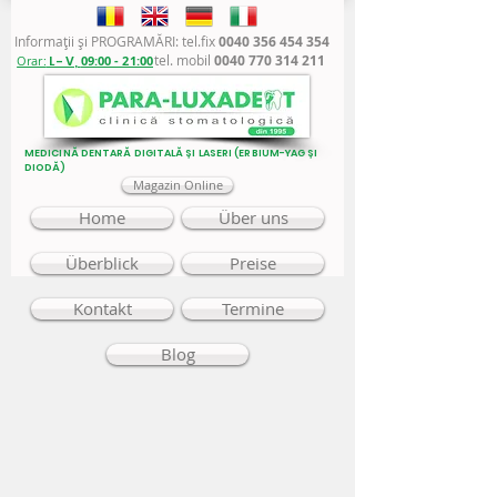
Informaţii şi PROGRAMĂRI: tel.fix
0040 356 454 354
tel. mobil
0040 770 314 211
Orar:
L - V,
09:00 - 21:00
MEDICINĂ DENTARĂ DIGITALĂ ȘI LASERI (ERBIUM-YAG ȘI
DIODĂ)
Magazin Online
Home
Über uns
Überblick
Preise
Kontakt
Termine
Blog