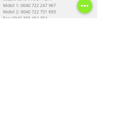
Mobil 1:
0040 722 247 967
Mobil 2: 0040 722 751 693
Fax: 0040 356 454 354
email:
paraluxadent@paraluxadent.ro
SC PARA-LUXADENT SRL
CUI: 7604195
Nr. Registrul Comerțului J35/960/1995
Bulevardul Cetății, nr. 77, etaj 1, deasupra
BRD,
Timişoara, cod poştal 300626, Romania
Termeni și condiții
Politica de confidențialitate
Politica de retur/anulare
Politica de livrare a produselor/serviciilor
Copyright 2014 PARA-LUXADENT