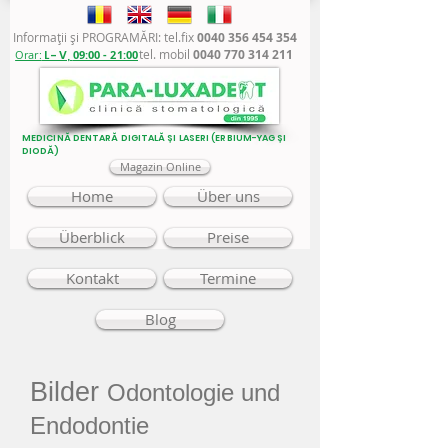
Informaţii şi PROGRAMĂRI: tel.fix
0040 356 454 354
tel. mobil
0040 770 314 211
Orar:
L - V,
09:00 - 21:00
MEDICINĂ DENTARĂ DIGITALĂ ȘI LASERI (ERBIUM-YAG ȘI
DIODĂ)
Magazin Online
Home
Über uns
Überblick
Preise
Kontakt
Termine
Blog
Bilder
Odontologie und
Endodontie