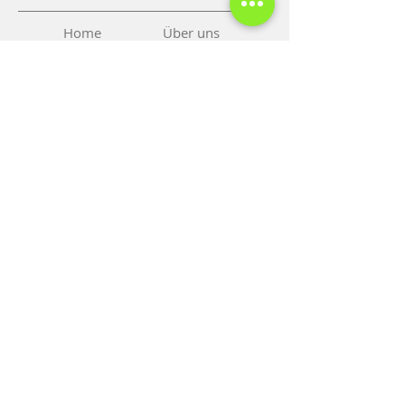
Home
Über uns
Überblick
Preise
Kontakt
Termine
Blog
Tel: 00
40 35
6 454 354
Mobil:
0040 770 314 211
Mobil 1:
0040 722 247 967
Mobil 2: 0040 722 751 693
Fax: 0040 356 454 354
email:
paraluxadent@paraluxadent.ro
SC PARA-LUXADENT SRL