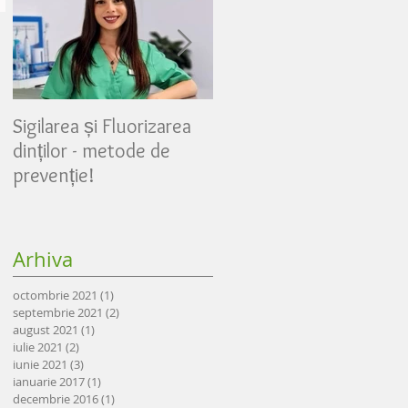
Sigilarea și Fluorizarea
Partea 3 - Mijloace
dinților - metode de
suplimentare de
prevenție!
igienizare, pentru o
igienă dentară maximă
Arhiva
octombrie 2021
(1)
1 postare
septembrie 2021
(2)
2 postări
august 2021
(1)
1 postare
iulie 2021
(2)
2 postări
iunie 2021
(3)
3 postări
ianuarie 2017
(1)
1 postare
decembrie 2016
(1)
1 postare