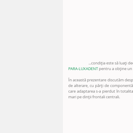
                     ...condiția 
PARA-LUXADENT
 pentru a obține un 
În această prezentare discutăm despre
de alterare, cu părți de componentă 
care adaptarea s-a pierdut în totalita
mari pe dinții frontali centrali.