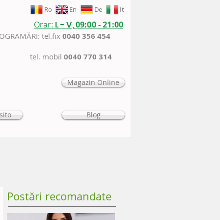
Ro
En
De
It
Orar:
L - V,
09:00 - 21:00
ROGRAMĂRI: tel.fix
0040 356 454
tel. mobil
0040 770 314
Magazin Online
sito
Blog
Postări recomandate