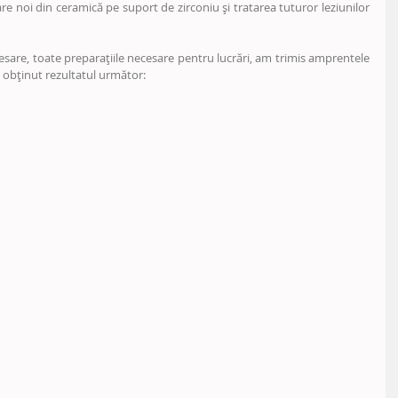
e noi din ceramică pe suport de zirconiu și tratarea tuturor leziunilor 
are, toate preparațiile necesare pentru lucrări, am trimis amprentele 
 obținut rezultatul următor: