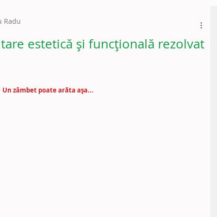
ru Radu
itare estetică și funcțională rezolvat
Un zâmbet poate arăta așa...