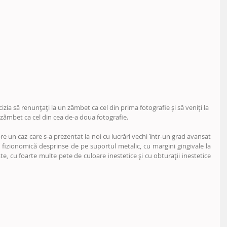
este să luați decizia să renunțați la un zâmbet ca cel din prima fotografie și să veniți la
zâmbet ca cel din cea de-a doua fotografie.
 un caz care s-a prezentat la noi cu lucrări vechi într-un grad avansat 
fizionomică desprinse de pe suportul metalic, cu margini gingivale la 
te, cu foarte multe pete de culoare inestetice și cu obturații inestetice 