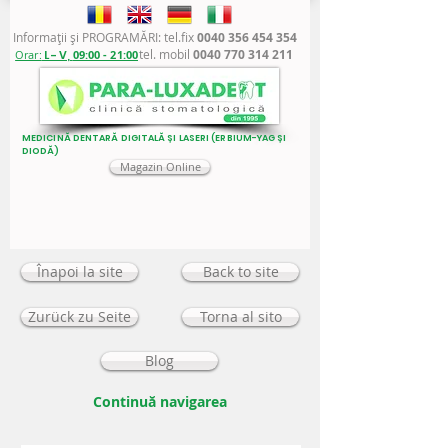
Informaţii şi PROGRAMĂRI: tel.fix
0040 356 454 354
tel. mobil
0040 770 314 211
Orar:
L - V,
09:00 - 21:00
MEDICINĂ DENTARĂ DIGITALĂ ȘI LASERI (ERBIUM-YAG ȘI
DIODĂ)
Magazin Online
Înapoi la site
Back to site
Zurück zu Seite
Torna al sito
Blog
Continuă navigarea