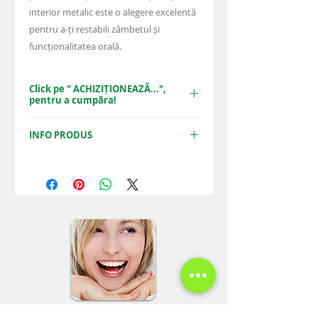
interior metalic este o alegere excelentă
pentru a-ți restabili zâmbetul și
funcționalitatea orală.
Click pe " ACHIZIȚIONEAZĂ...",
pentru a cumpăra!
ACHIZIȚIONEAZĂ PACHETUL
INFO PRODUS
Achiziționând acest pachet online, de pe
site-ul nostru, beneficiați de o reducere
de
10%
per tratament, față de prețul de
listă. Aveți avantajul de a obține aceste
tratamente la preț redus, doar online,
prin propriul nostru sistem de vânzări
online.
Spre deosebire de site-urile de reduceri,
unde calitatea tratamentelor, nu este
garantată, la PARA-LUXADENT, veți primi
exact aceeași calitate maximă a
tratamentelor de fiecare dată, garantat!