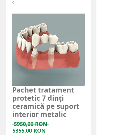
Pachet tratament
protetic 7 dinți
ceramică pe suport
interior metalic
Prezzo
 5950,00 RON 
Prezzo
regolare
5355,00 RON