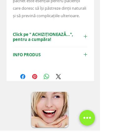
pachet este esențial pentru pacienții
care doresc să își păstreze dinții naturali
și să prevină complicațiile ulterioare.
Click pe " ACHIZIȚIONEAZĂ...",
pentru a cumpăra!
ACHIZIȚIONEAZĂ PACHETUL
INFO PRODUS
Achiziționând acest pachet online, de pe
site-ul nostru, beneficiați de o reducere
de
15%
per tratament, față de prețul de
listă. Aveți avantajul de a obține aceste
tratamente la preț redus, doar online,
prin propriul nostru sistem de vânzări
online.
Spre deosebire de site-urile de reduceri,
unde calitatea tratamentelor, nu este
garantată, la PARA-LUXADENT, veți primi
exact aceeași calitate maximă a
tratamentelor de fiecare dată, garantat!
Veți plăti mai puțin, achiziționând