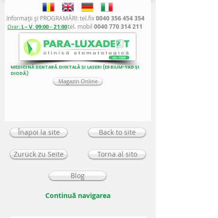
Informaţii şi PROGRAMĂRI: tel.fix
0040 356 454 354
tel. mobil
0040 770 314 211
Orar:
L - V,
09:00 - 21:00
MEDICINĂ DENTARĂ DIGITALĂ ȘI LASERI (ERBIUM-YAG ȘI
DIODĂ)
Magazin Online
Înapoi la site
Back to site
Zurück zu Seite
Torna al sito
Blog
Continuă navigarea