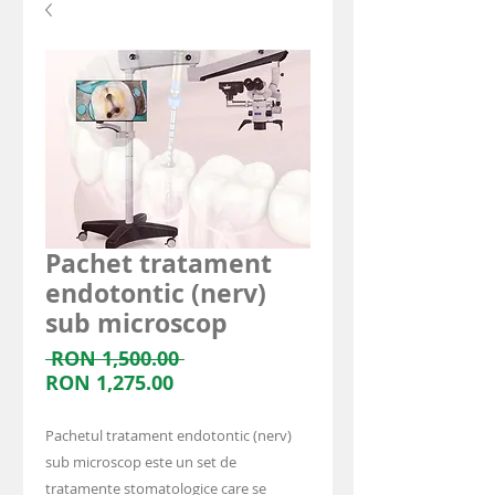
Pachet tratament
endotontic (nerv)
sub microscop
Regular
 RON 1,500.00 
Sale
Price
RON 1,275.00
Price
Pachetul tratament endotontic (nerv)
sub microscop este un set de
tratamente stomatologice care se